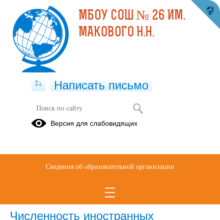
МБОУ СОШ № 26 ИМ.
МАКОВОГО Н.Н.
Написать письмо
Версия для слабовидящих
Численность иностранных
обучающихся по основным и
дополнительным образовательным
программам
Сведения об образовательной организации
НЕТ
Численность иностранных