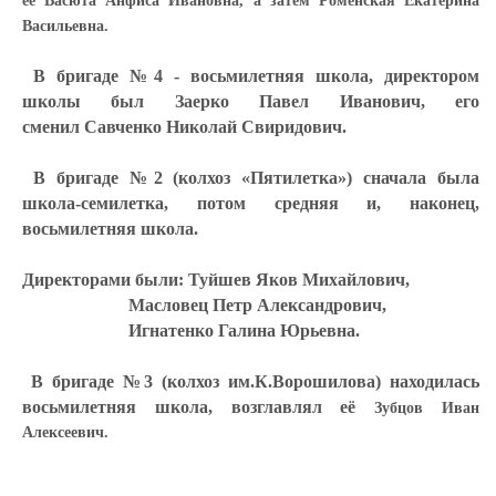
её
Васюта Анфиса Ивановна
, а затем
Роменская Екатерина
Васильевна
.
В бригаде №4 - восьмилетняя школа, директором
школы был
Заерко Павел Иванович
, его
сменил
Савченко Николай Свиридович
.
В бригаде №2 (колхоз «Пятилетка») сначала была
школа-семилетка, потом средняя и, наконец,
восьмилетняя школа.
Директорами были:
Туйшев Яков Михайлович,
Масловец Петр Александрович,
Игнатенко Галина Юрьевна.
В бригаде №3 (колхоз им.К.Ворошилова) находилась
восьмилетняя школа, возглавлял её
Зубцов Иван
Алексеевич.