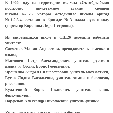
В 1966 году на территории колхоза «Октябрь»было
построено двухэтажное здание средней
школы №26,
которое объединило школы бригад
№1,2,3,4, оставив в бригаде №3 начальную школу
(директор
Воронина Лира Петровна
).
Из закрывшихся школ в СШ26 перешли работать
учителя:
Савченко Мария Андреевна
, преподаватель немецкого
языка,
Масловец Петр Александрович
, учитель русского
языка, и
Орлик Борис Георгиевич
.
Ярошенко Андрей Сильвестрович
, учитель математики,
Бугак Лидия Васильевна
, учитель химии и биологии,
рисования.
Булатецкий Борис Иванович
, учитель пения,
физкультуры.
Парфёнов Александр Николаевич
, учитель физики.
Учителями начальных классов работали: